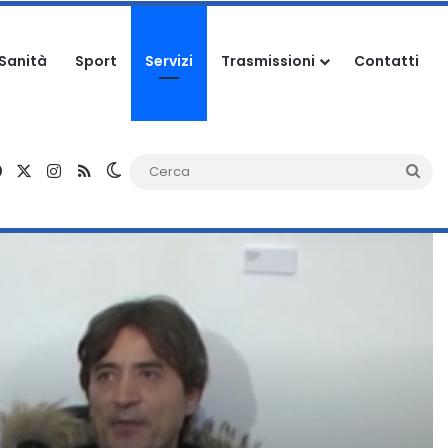
Sanità
Sport
Servizi
Trasmissioni
Contatti
Facebook
X
Instagram
RSS
Cambia aspetto
Ce