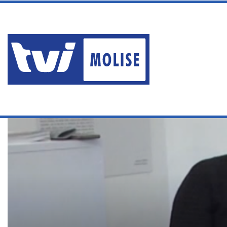
venerdì, Agosto 7 2026
ASREM, 17 IDONEI PER LA
Ultime News
Home
/
Servizi
/
UN’ARMA NEL CUORE