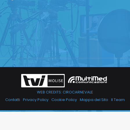
WEB CREDITS: CIROCARNEVALE
Contatti
Privacy Policy
Cookie Policy
Mappa del Sito
Il Team