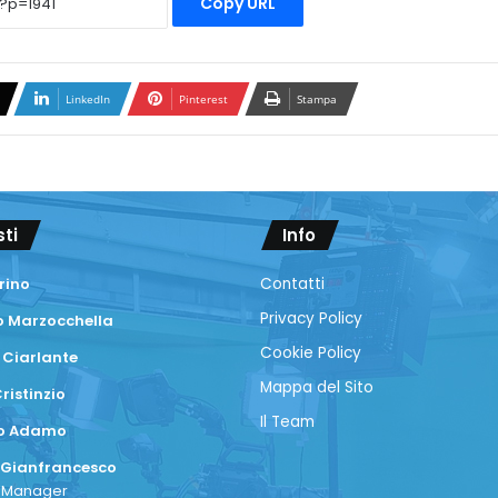
Copy URL
LinkedIn
Pinterest
Stampa
sti
Info
rino
Contatti
Privacy Policy
 Marzocchella
Cookie Policy
 Ciarlante
Mappa del Sito
ristinzio
Il Team
co Adamo
 Gianfrancesco
a Manager