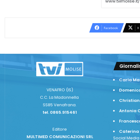
Facebook
X
Giornali
Carla Ma
VENAFRO (IS)
Domenico
C.C. La Madonnella
Christian
SS85 Venafrana.
Antonia C
tel. 0865.915461
Frances
Editore
Caterina
MULTIMED COMUNICAZIONI SRL
Social Medi