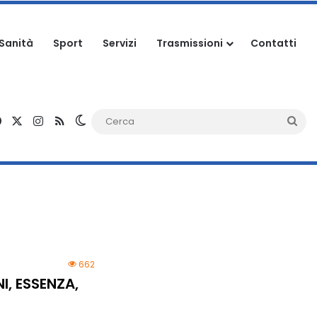
Sanità
Sport
Servizi
Trasmissioni
Contatti
Facebook
X
Instagram
RSS
Cambia aspetto
Ce
662
I, ESSENZA,