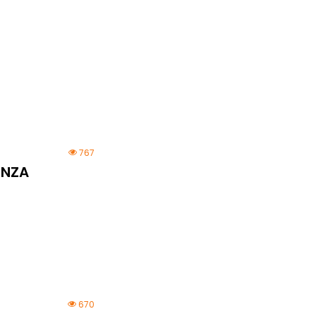
767
ENZA
670