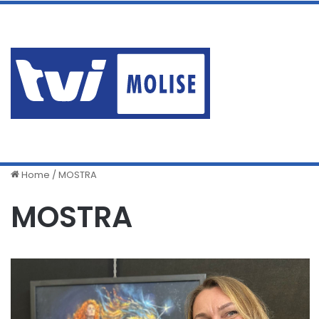
venerdì, Agosto 7 2026
ERA AI DOMICILIARI MA P
Ultime News
Home
/
MOSTRA
MOSTRA