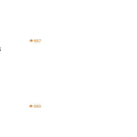
657
S
680