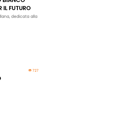
O BIANCO
 IL FUTURO
lana, dedicata alla
727
O