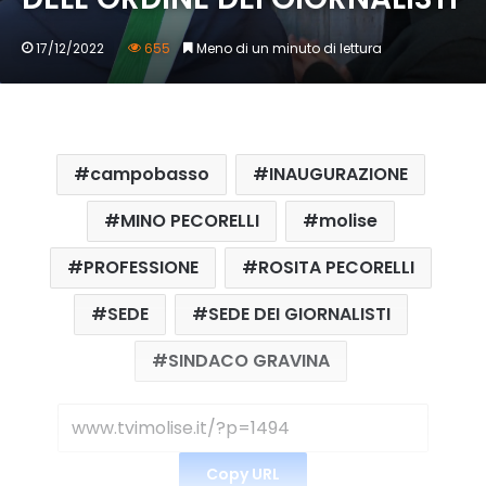
17/12/2022
655
Meno di un minuto di lettura
campobasso
INAUGURAZIONE
MINO PECORELLI
molise
PROFESSIONE
ROSITA PECORELLI
SEDE
SEDE DEI GIORNALISTI
SINDACO GRAVINA
Copy URL