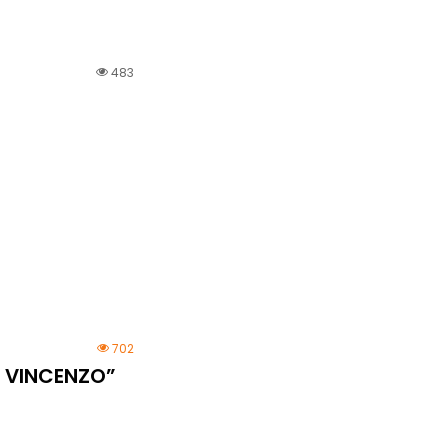
483
702
N VINCENZO”