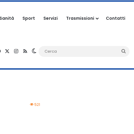
Sanità
Sport
Servizi
Trasmissioni
Contatti
Facebook
X
Instagram
RSS
Cambia aspetto
Ce
521