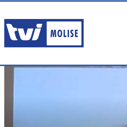
venerdì, Agosto 7 2026
ERA AI DOMICILIARI MA P
Ultime News
Home
/
Servizi
/
“EUROPA VERDE MOLISE” TORNA A RIUNIRSI