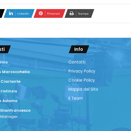
LinkedIn
Pinterest
Stampa
sti
Info
rino
Contatti
Privacy Policy
 Marzocchella
Cookie Policy
 Ciarlante
Mappa del Sito
ristinzio
Il Team
co Adamo
 Gianfrancesco
a Manager