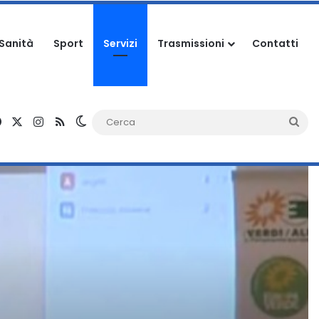
Sanità
Sport
Servizi
Trasmissioni
Contatti
Facebook
X
Instagram
RSS
Cambia aspetto
Ce