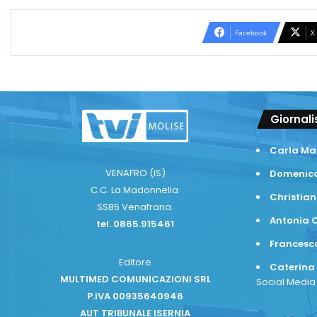
Facebook
X
Giornali
Carla Ma
VENAFRO (IS)
Domenico
C.C. La Madonnella
Christian
SS85 Venafrana.
Antonia C
tel. 0865.915461
Frances
Editore
Caterina
MULTIMED COMUNICAZIONI SRL
Social Medi
P.iVA 00935640946
AUT TRIBUNALE ISERNIA