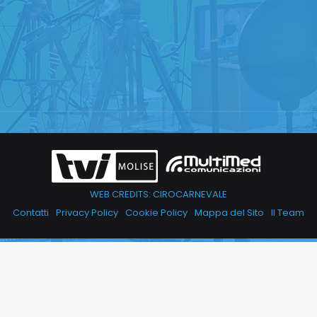
WEB CREDITS: CIROCARNEVALE
Contatti
Privacy Policy
Cookie Policy
Mappa del Sito
Il Team