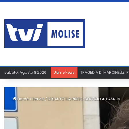
sabato, Agosto 8 2026
TRAGEDIA DI MARCINELLE, 
Ultime News
Home
/
Servizi
/
DI SANTO HA PRESO SERVIZIO ALL’ASREM