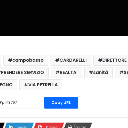
campobasso
CARDARELLI
DIRETTORE
PRENDERE SERVIZIO
REALTA'
sanità
S
TEGNO
VIA PETRELLA
Copy URL
LinkedIn
Pinterest
Stampa