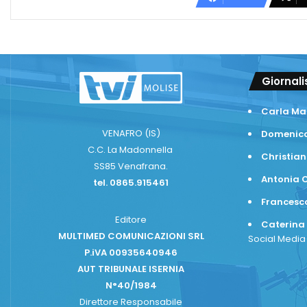
Giornali
Carla Ma
VENAFRO (IS)
Domenico
C.C. La Madonnella
Christian
SS85 Venafrana.
Antonia C
tel. 0865.915461
Frances
Editore
Caterina
MULTIMED COMUNICAZIONI SRL
Social Medi
P.iVA 00935640946
AUT TRIBUNALE ISERNIA
N°40/1984
Direttore Responsabile