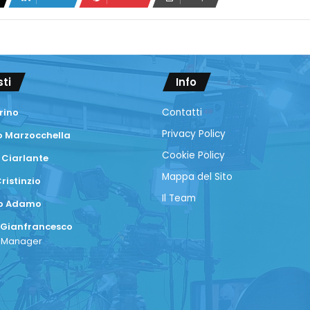
sti
Info
rino
Contatti
Privacy Policy
 Marzocchella
Cookie Policy
 Ciarlante
Mappa del Sito
ristinzio
Il Team
co Adamo
 Gianfrancesco
a Manager