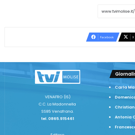
Facebook
X
Giornali
Carla Ma
VENAFRO (IS)
Domenico
C.C. La Madonnella
Christian
SS85 Venafrana.
Antonia C
tel. 0865.915461
Frances
Editore