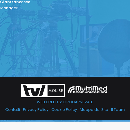
 Gianfrancesco
a Manager
WEB CREDITS: CIROCARNEVALE
Contatti
Privacy Policy
Cookie Policy
Mappa del Sito
Il Team