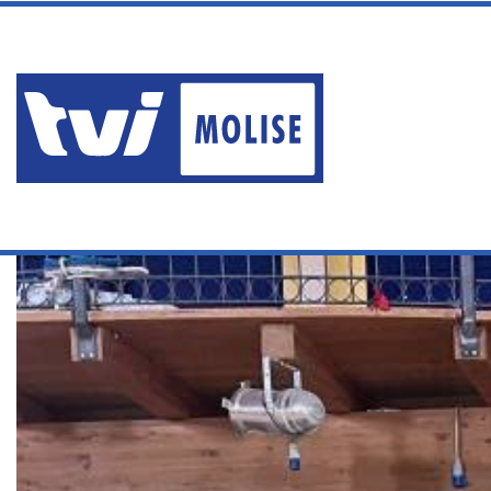
sabato, Agosto 8 2026
TRAGEDIA DI MARCINELLE, 
Ultime News
Home
/
Servizi
/
UN CALENDARIO FATTO DAI BAMBINI