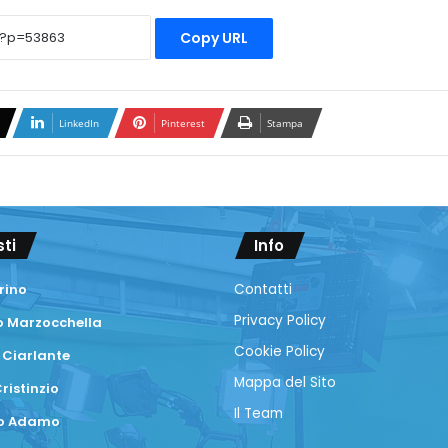
Copy URL
LinkedIn
Pinterest
Stampa
sti
Info
rino
Contatti
Privacy Policy
 Marzocchella
Cookie Policy
 Ciarlante
Mappa del Sito
ristinzio
Il Team
co Adamo