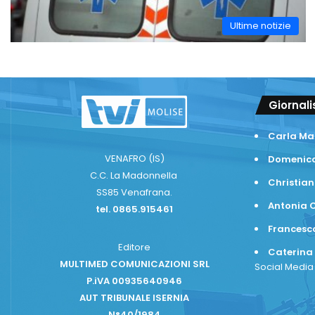
Ultime notizie
Giornali
Carla Ma
VENAFRO (IS)
Domenico
C.C. La Madonnella
Christian
SS85 Venafrana.
Antonia C
tel. 0865.915461
Frances
Editore
Caterina
MULTIMED COMUNICAZIONI SRL
Social Medi
P.iVA 00935640946
AUT TRIBUNALE ISERNIA
N°40/1984