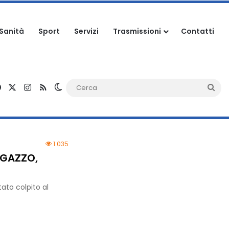
Sanità
Sport
Servizi
Trasmissioni
Contatti
Facebook
X
Instagram
RSS
Cambia aspetto
Ce
1.035
AGAZZO,
ato colpito al