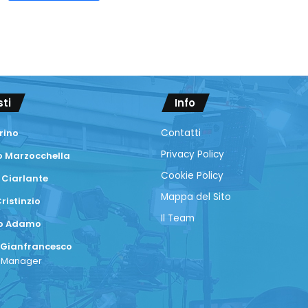
sti
Info
rino
Contatti
Privacy Policy
 Marzocchella
Cookie Policy
 Ciarlante
Mappa del Sito
ristinzio
Il Team
co Adamo
 Gianfrancesco
a Manager