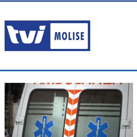
sabato, Agosto 8 2026
ERA AI DOMICILIARI MA PA
Ultime News
Home
/
VECCHIETTO
VECCHIETTO