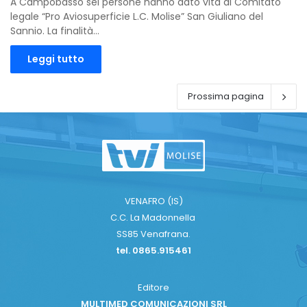
A Campobasso sei persone hanno dato vita al Comitato
legale “Pro Aviosuperficie L.C. Molise” San Giuliano del
Sannio. La finalità…
Leggi tutto
Prossima pagina
VENAFRO (IS)
C.C. La Madonnella
SS85 Venafrana.
tel. 0865.915461
Editore
MULTIMED COMUNICAZIONI SRL