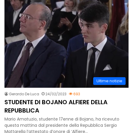
Ultime notizie
Gerardo De Luca
24/02/2023
693
STUDENTE DI BOJANO ALFIERE DELLA
REPUBBLICA
Mario Amatuzio, studente 17enne di Bojano, ha ricevuto
questa mattina dal presidente della Repubblica Sergio
Mattarella l’attestato d’onore di ‘Alfiere…