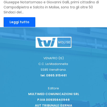
Giuseppe Notartomaso e Giovanni Galli, primi cittadino di
Campodipietra e Salcito in Molise, sono tra gli oltre 50
Sindaci del…
Leggi tutto
VENAFRO (IS)
C.C. La Madonnella
SS85 Venafrana.
tel. 0865.915461
Editore
MULTIMED COMUNICAZIONI SRL
P.iVA 00935640946
AUT TRIBUNALE ISERNIA