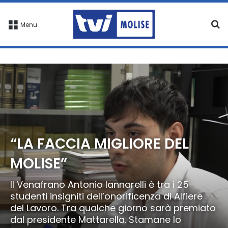
C
Menu
“LA FACCIA MIGLIORE DEL
MOLISE”
Il Venafrano Antonio Iannarelli è tra i 25
studenti insigniti dell’onorificenza di Alfiere
del Lavoro. Tra qualche giorno sarà premiato
dal presidente Mattarella. Stamane lo