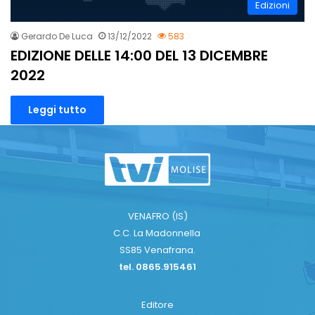
Edizioni
Gerardo De Luca
13/12/2022
583
EDIZIONE DELLE 14:00 DEL 13 DICEMBRE
2022
Leggi tutto
VENAFRO (IS)
C.C. La Madonnella
SS85 Venafrana.
tel. 0865.915461
Editore