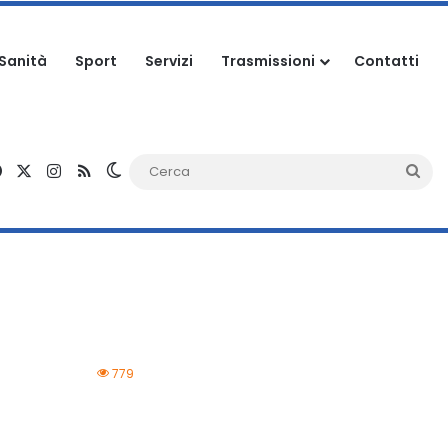
Sanità
Sport
Servizi
Trasmissioni
Contatti
Facebook
X
Instagram
RSS
Cambia aspetto
Ce
779