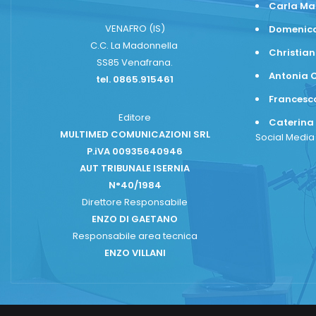
Carla Ma
VENAFRO (IS)
Domenico
C.C. La Madonnella
Christian
SS85 Venafrana.
Antonia C
tel. 0865.915461
Frances
Editore
Caterina
MULTIMED COMUNICAZIONI SRL
Social Medi
P.iVA 00935640946
AUT TRIBUNALE ISERNIA
N°40/1984
Direttore Responsabile
ENZO DI GAETANO
Responsabile area tecnica
ENZO VILLANI