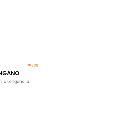
709
LONGANO
ni a Longano, a