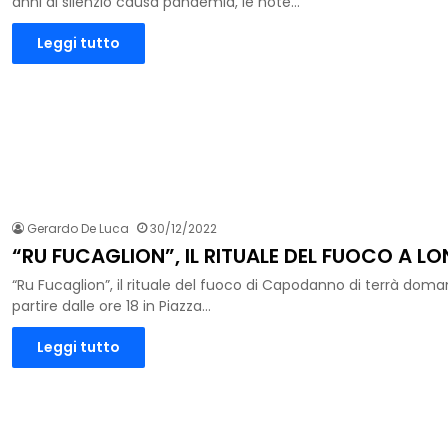
anni di silenzio causa pandemia, le note…
Leggi tutto
Gerardo De Luca
30/12/2022
“RU FUCAGLION”, IL RITUALE DEL FUOCO A 
“Ru Fucaglion”, il rituale del fuoco di Capodanno di terrà doma
partire dalle ore 18 in Piazza…
Leggi tutto