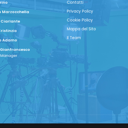
rino
Contatti
Privacy Policy
 Marzocchella
Cookie Policy
 Ciarlante
Mappa del Sito
ristinzio
Il Team
co Adamo
 Gianfrancesco
a Manager