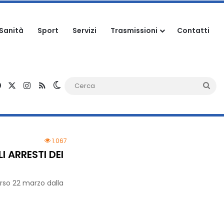
Sanità
Sport
Servizi
Trasmissioni
Contatti
Facebook
X
Instagram
RSS
Cambia aspetto
Ce
1.067
 ARRESTI DEI
corso 22 marzo dalla