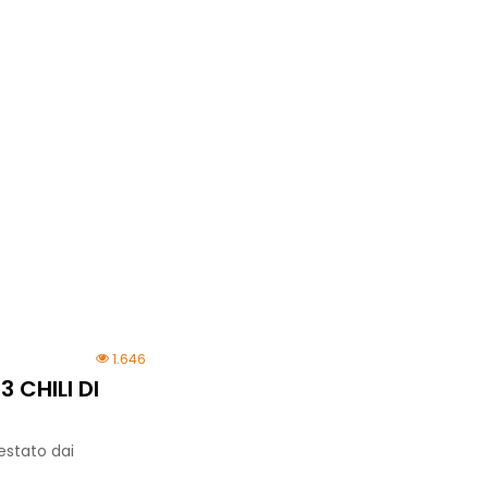
1.646
 CHILI DI
estato dai