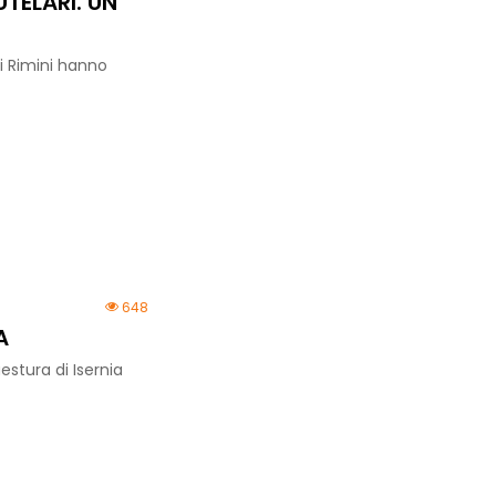
TELARI. UN
di Rimini hanno
648
A
uestura di Isernia