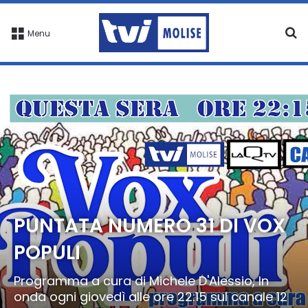
C
Menu
PUNTATA NUMERO 31 DI VOX
POPULI
Programma a cura di Michele D'Alessio, In
onda ogni giovedì alle ore 22:15 sul canale 12