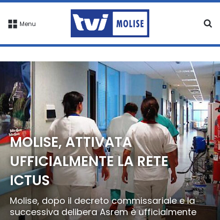
C
Menu
MOLISE, ATTIVATA
UFFICIALMENTE LA RETE
ICTUS
Molise, dopo il decreto commissariale e la
successiva delibera Asrem è ufficialmente