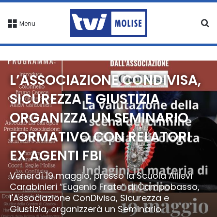
C
Menu
L’ASSOCIAZIONE CONDIVISA,
SICUREZZA E GIUSTIZIA
ORGANIZZA UN SEMINARIO
FORMATIVO CON RELATORI
EX AGENTI FBI
Venerdì 19 maggio, presso la Scuola Allievi
Carabinieri “Eugenio Frate” di Campobasso,
l'Associazione ConDivisa, Sicurezza e
Giustizia, organizzerà un Seminario