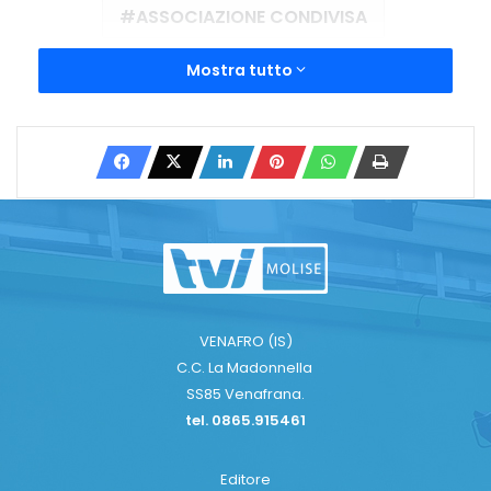
ASSOCIAZIONE CONDIVISA
campobasso
COLLABORAZIONE
Mostra tutto
FBI
ORGANIZZAZIONE
SEMINARIO FORMATIVO
Copy URL
VENAFRO (IS)
C.C. La Madonnella
SS85 Venafrana.
tel. 0865.915461
Editore