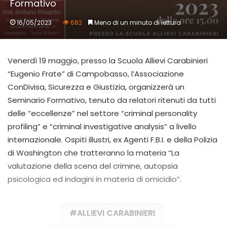
Formativo
16/05/2023
682
Meno di un minuto di lettura
Venerdì 19 maggio, presso la Scuola Allievi Carabinieri
“Eugenio Frate” di Campobasso, l’Associazione
ConDivisa, Sicurezza e Giustizia, organizzerà un
Seminario Formativo, tenuto da relatori ritenuti da tutti
delle “eccellenze” nel settore “criminal personality
profiling” e “criminal investigative analysis” a livello
internazionale. Ospiti illustri, ex Agenti F.B.I. e della Polizia
di Washington che tratteranno la materia “La
valutazione della scena del crimine, autopsia
psicologica ed indagini in materia di omicidio”.
ALLIEVI CARABINIERI