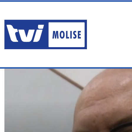
sabato, Agosto 8 2026
ERA AI DOMICILIARI MA PA
Ultime News
Home
/
Servizi
/
“LA GIGAFACTORY SI FARÀ AL 100%”