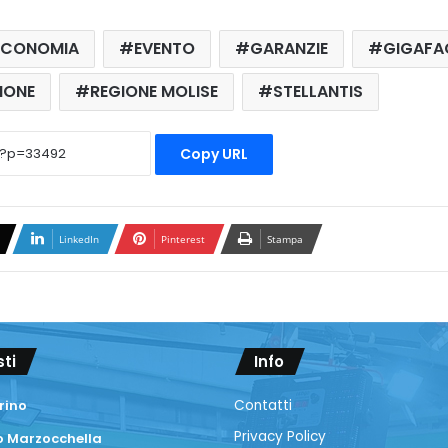
ECONOMIA
EVENTO
GARANZIE
GIGAFA
IONE
REGIONE MOLISE
STELLANTIS
Copy URL
LinkedIn
Pinterest
Stampa
sti
Info
rino
Contatti
Privacy Policy
 Marzocchella