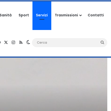
Sanità
Sport
Servizi
Trasmissioni
Contatti
Facebook
X
Instagram
RSS
Cambia aspetto
Ce