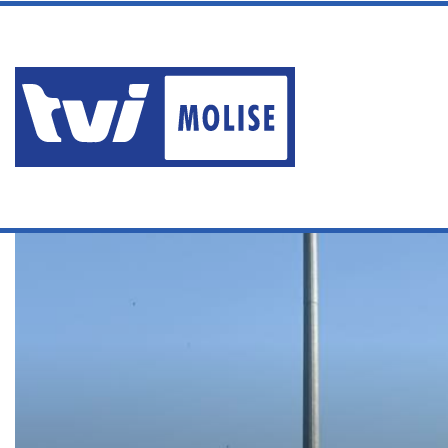
venerdì, Agosto 7 2026
ERA AI DOMICILIARI MA P
Ultime News
Home
/
Ultime notizie
/
ISERNIA: CONCLUSI I LAVORI DI RIQU