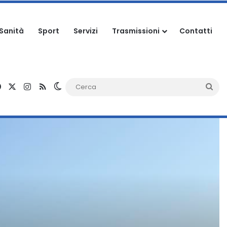
Sanità
Sport
Servizi
Trasmissioni
Contatti
Facebook
X
Instagram
RSS
Cambia aspetto
Ce