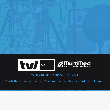
WEB CREDITS: CIROCARNEVALE
Contatti
Privacy Policy
Cookie Policy
Mappa del Sito
Il Team