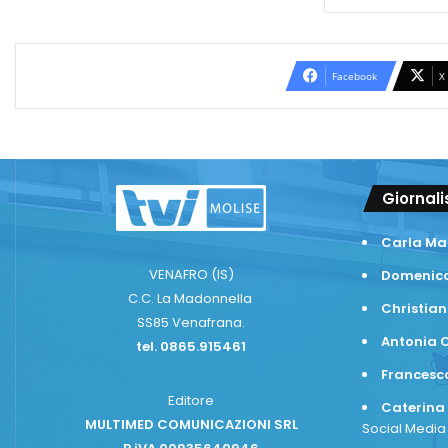
Facebook
X
Giornali
Carla Ma
VENAFRO (IS)
Domenico
C.C. La Madonnella
Christian
SS85 Venafrana.
Antonia C
tel. 0865.915461
Frances
Editore
Caterina
MULTIMED COMUNICAZIONI SRL
Social Medi