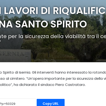
I LAVORI DI RIQUALIFI
NA SANTO SPIRITO
 per la sicurezza della viabilità tra il c
"
to Spirito di Isernia. Gli interventi hanno interessato la roton
so al cimitero. “Un’opera importante per la sicurezza della viab
litico”, ha dichiarato il sindaco Piero Castrataro.
Copy URL