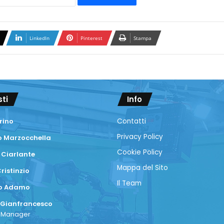
LinkedIn
Pinterest
Stampa
sti
Info
rino
Contatti
Privacy Policy
 Marzocchella
Cookie Policy
 Ciarlante
Mappa del Sito
ristinzio
Il Team
co Adamo
 Gianfrancesco
a Manager