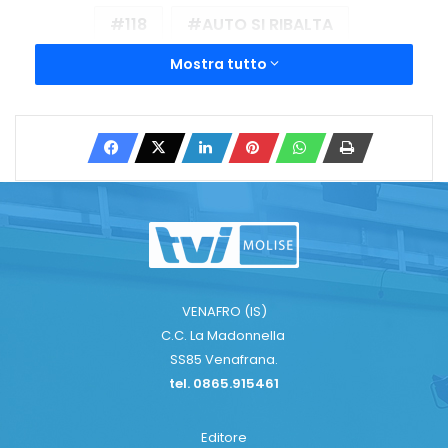
118
AUTO SI RIBALTA
Mostra tutto
CANTALUPO DEL SANNIO
incidente
PROVINCIA DI ISERNIA
SS17
Copy URL
VENAFRO (IS)
C.C. La Madonnella
SS85 Venafrana.
tel. 0865.915461
Editore