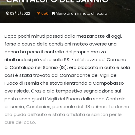
03/12/2022
650
Meno di un minuto di lettura
Dopo pochi minuti passati dalla mezzanotte di oggi,
forse a causa delle condizioni meteo avverse una
donna ha perso il controllo del proprio mezzo
ribaltandosi più volte sulla SS17 all’altezza del Comune
di Cantalupo nel Sannio (IS); era bloccata in auto e sola
così è stata trovata dal Comandante dei Vigili del
Fuoco di Isernia che stava rientrando a Campobasso
ove risiede. Grazie alla tempestiva segnalazione sul
posto sono giunti i Vigili del Fuoco dalla sede Centrale
di Isernia, Carabinieri, personale del 118 e Anas. La donna
alla guida dell’auto è stata affidata ai sanitari per le
cure del caso.