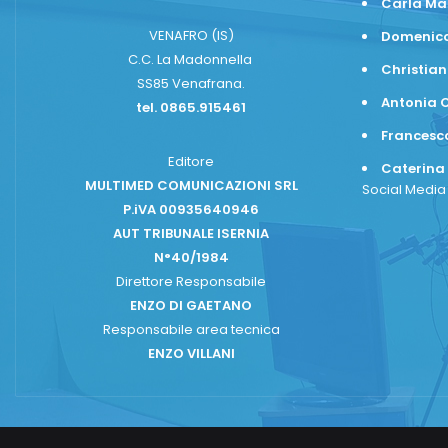
Carla Ma
VENAFRO (IS)
Domenico
C.C. La Madonnella
Christian
SS85 Venafrana.
Antonia C
tel. 0865.915461
Frances
Editore
Caterina
MULTIMED COMUNICAZIONI SRL
Social Medi
P.iVA 00935640946
AUT TRIBUNALE ISERNIA
N°40/1984
Direttore Responsabile
ENZO DI GAETANO
Responsabile area tecnica
ENZO VILLANI