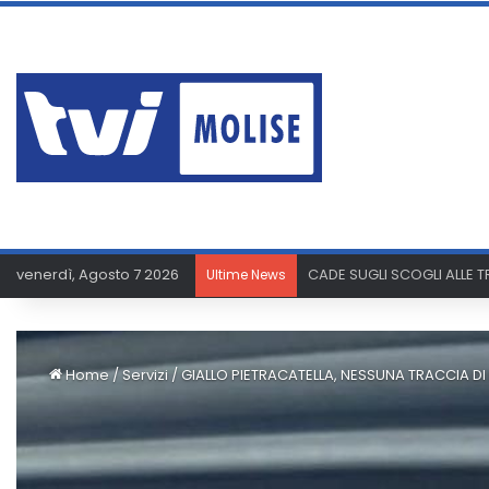
venerdì, Agosto 7 2026
PAURA A SAN GIACOMO: U
Ultime News
Home
/
Servizi
/
GIALLO PIETRACATELLA, NESSUNA TRACCIA DI