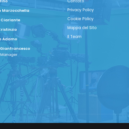
rino
Contatti
Privacy Policy
 Marzocchella
Cookie Policy
 Ciarlante
Mappa del Sito
ristinzio
Il Team
co Adamo
 Gianfrancesco
a Manager