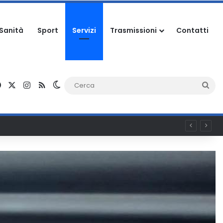
Sanità
Sport
Servizi
Trasmissioni
Contatti
Facebook
X
Instagram
RSS
Cambia aspetto
Ce