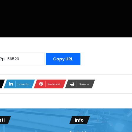
Copy URL
LinkedIn
Pinterest
Stampa
sti
Info