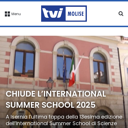
C
Menu
CHIUDE L’INTERNATIONAL
SUMMER SCHOOL 2025
A Isernia l’ultima tappa della 13esima edizione
dell’International Summer School di Scienze