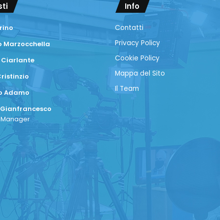
sti
Info
rino
Contatti
Privacy Policy
 Marzocchella
Cookie Policy
 Ciarlante
Mappa del Sito
ristinzio
Il Team
co Adamo
 Gianfrancesco
a Manager