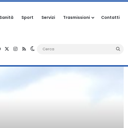
Sanità
Sport
Servizi
Trasmissioni
Contatti
Facebook
X
Instagram
RSS
Cambia aspetto
Ce