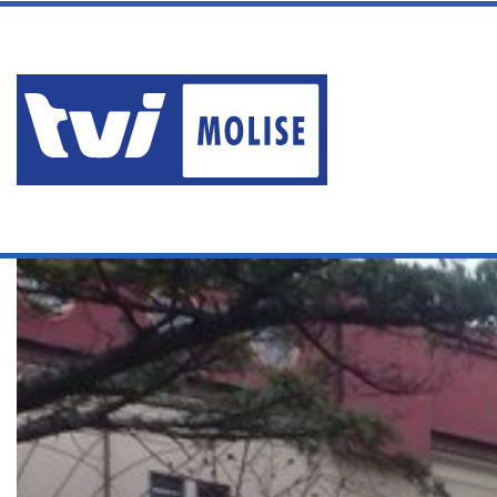
giovedì, Agosto 6 2026
PAURA A SAN GIACOMO: U
Ultime News
Home
/
Ultime notizie
/
CARENZA PEDIATRI, L’ASREM “AUMENTA”