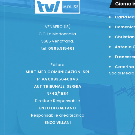
Giornali
Carla Ma
VENAFRO (IS)
Domenico
C.C. La Madonnella
Christian
SS85 Venafrana.
Antonia C
tel. 0865.915461
Frances
Editore
Caterina
MULTIMED COMUNICAZIONI SRL
Social Medi
P.iVA 00935640946
AUT TRIBUNALE ISERNIA
N°40/1984
Direttore Responsabile
ENZO DI GAETANO
Responsabile area tecnica
ENZO VILLANI