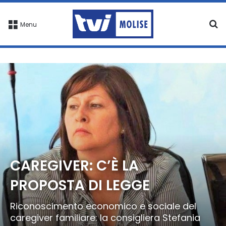
C
Menu
CAREGIVER: C’È LA
PROPOSTA DI LEGGE
Riconoscimento economico e sociale del
caregiver familiare: la consigliera Stefania