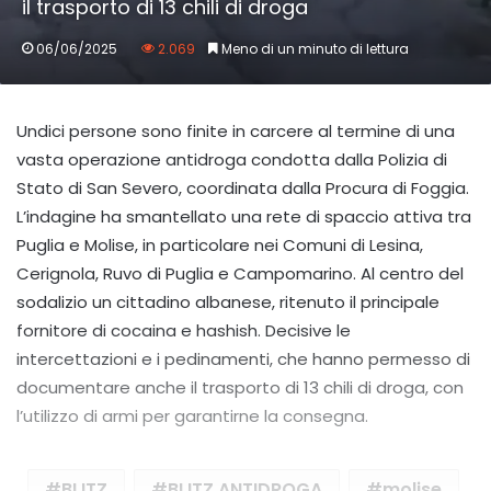
il trasporto di 13 chili di droga
06/06/2025
2.069
Meno di un minuto di lettura
Undici persone sono finite in carcere al termine di una
vasta operazione antidroga condotta dalla Polizia di
Stato di San Severo, coordinata dalla Procura di Foggia.
L’indagine ha smantellato una rete di spaccio attiva tra
Puglia e Molise, in particolare nei Comuni di Lesina,
Cerignola, Ruvo di Puglia e Campomarino. Al centro del
sodalizio un cittadino albanese, ritenuto il principale
fornitore di cocaina e hashish. Decisive le
intercettazioni e i pedinamenti, che hanno permesso di
documentare anche il trasporto di 13 chili di droga, con
l’utilizzo di armi per garantirne la consegna.
BLITZ
BLITZ ANTIDROGA
molise