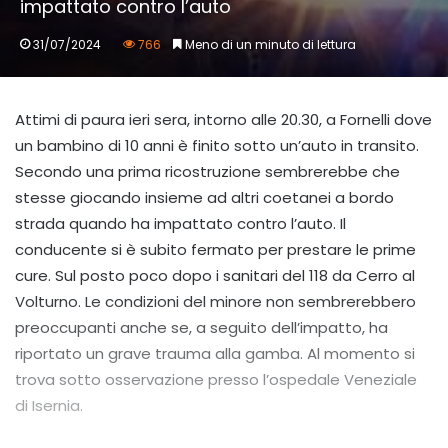
impattato contro l’auto
31/07/2024
766
Meno di un minuto di lettura
Attimi di paura ieri sera, intorno alle 20.30, a Fornelli dove
un bambino di 10 anni è finito sotto un’auto in transito.
Secondo una prima ricostruzione sembrerebbe che
stesse giocando insieme ad altri coetanei a bordo
strada quando ha impattato contro l’auto. Il
conducente si è subito fermato per prestare le prime
cure. Sul posto poco dopo i sanitari del 118 da Cerro al
Volturno. Le condizioni del minore non sembrerebbero
preoccupanti anche se, a seguito dell’impatto, ha
riportato un grave trauma alla gamba. Al momento si
trova sotto osservazione presso l’ospedale Veneziale
di Isernia.