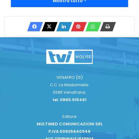
Mostra tutto
VENAFRO (IS)
C.C. La Madonnella
SS85 Venafrana.
tel. 0865.915461
Editore
MULTIMED COMUNICAZIONI SRL
P.iVA 00935640946
AUT TRIBUNALE ISERNIA