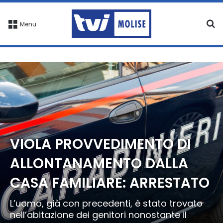
C
Menu
VIOLA PROVVEDIMENTO DI
ALLONTANAMENTO DALLA
CASA FAMILIARE: ARRESTATO
L’uomo, già con precedenti, è stato trovato
nell’abitazione dei genitori nonostante il