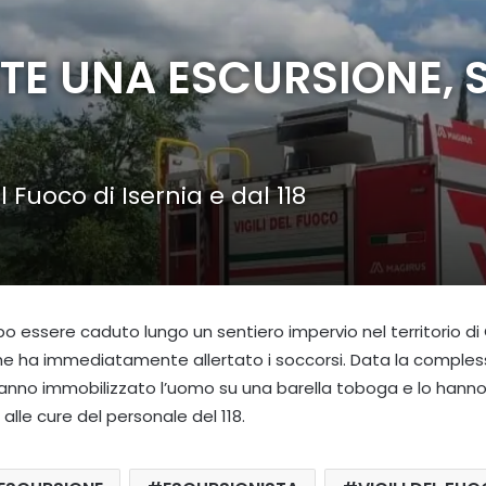
E UNA ESCURSIONE, 
 Fuoco di Isernia e dal 118
po essere caduto lungo un sentiero impervio nel territorio di
che ha immediatamente allertato i soccorsi. Data la compless
he hanno immobilizzato l’uomo su una barella toboga e lo hann
alle cure del personale del 118.