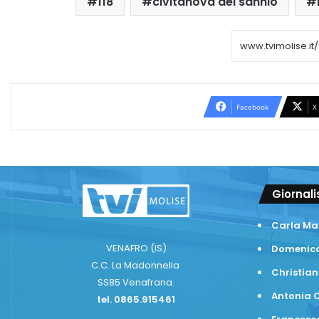
118
civitanova del sannio
Facebook
X
Giornali
Carla Ma
VENAFRO (IS)
Domenico
C.C. La Madonnella
Christian
SS85 Venafrana.
Antonia C
tel. 0865.915461