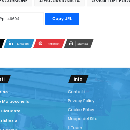
ESCURSIONE
ESCURSIONISTA
VIGILI DEL FU
Copy URL
LinkedIn
Pinterest
Stampa
sti
Info
rino
Contatti
Privacy Policy
 Marzocchella
Cookie Policy
 Ciarlante
Mappa del Sito
ristinzio
Il Team