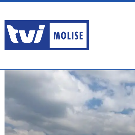
venerdì, Agosto 7 2026
PAURA A SAN GIACOMO: U
Ultime News
Home
/
Ultime notizie
/
UOMO CADE DURANTE UNA ESCURSIONE