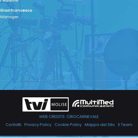
co Adamo
 Gianfrancesco
a Manager
WEB CREDITS: CIROCARNEVALE
Contatti
Privacy Policy
Cookie Policy
Mappa del Sito
Il Team