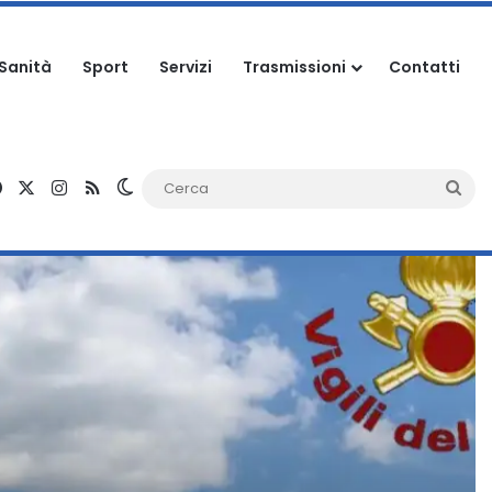
Sanità
Sport
Servizi
Trasmissioni
Contatti
Facebook
X
Instagram
RSS
Cambia aspetto
Ce