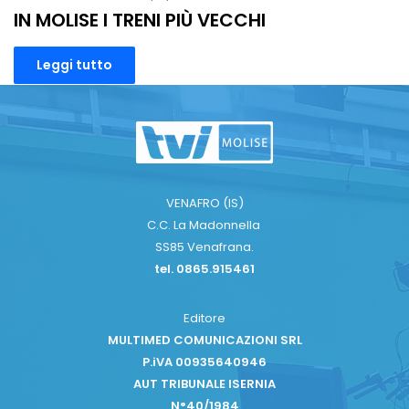
IN MOLISE I TRENI PIÙ VECCHI
Leggi tutto
VENAFRO (IS)
C.C. La Madonnella
SS85 Venafrana.
tel. 0865.915461
Editore
MULTIMED COMUNICAZIONI SRL
P.iVA 00935640946
AUT TRIBUNALE ISERNIA
N°40/1984