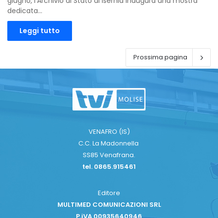
giugno, l’Archivio di Stato di Isernia inaugura una mostra
dedicata…
Leggi tutto
Prossima pagina
VENAFRO (IS)
C.C. La Madonnella
SS85 Venafrana.
tel. 0865.915461
Editore
MULTIMED COMUNICAZIONI SRL
P.iVA 00935640946