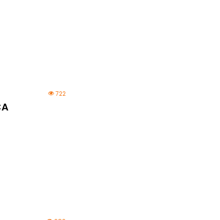
722
CA