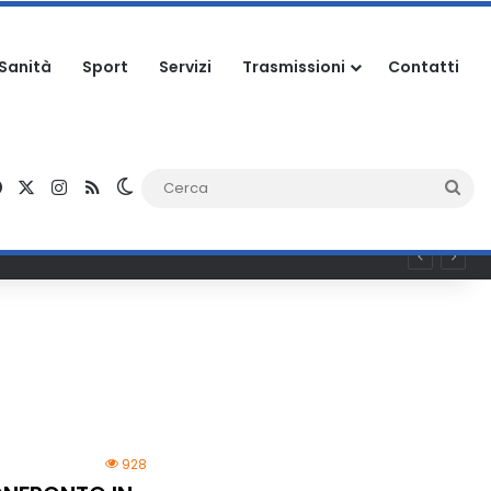
Sanità
Sport
Servizi
Trasmissioni
Contatti
Facebook
X
Instagram
RSS
Cambia aspetto
Ce
928