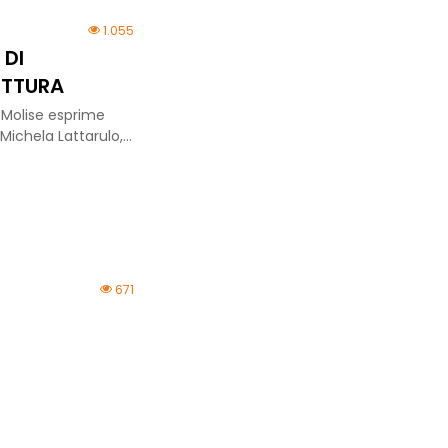
1.055
 DI
ETTURA
Molise esprime
 Michela Lattarulo,…
671