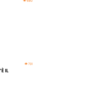
680
731
È IL