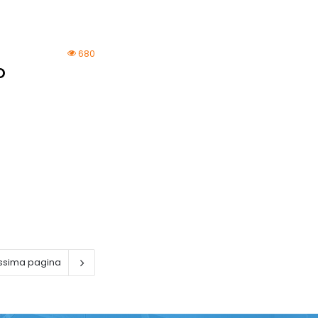
680
O
ssima pagina