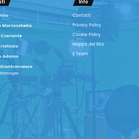
sti
Info
rino
Contatti
Privacy Policy
 Marzocchella
Cookie Policy
 Ciarlante
Mappa del Sito
ristinzio
Il Team
co Adamo
 Gianfrancesco
a Manager