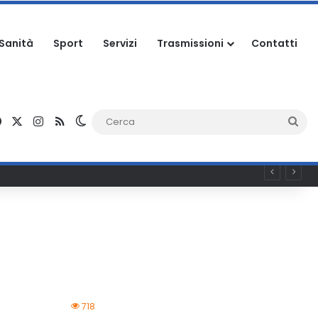
Sanità
Sport
Servizi
Trasmissioni
Contatti
Facebook
X
Instagram
RSS
Cambia aspetto
Ce
718