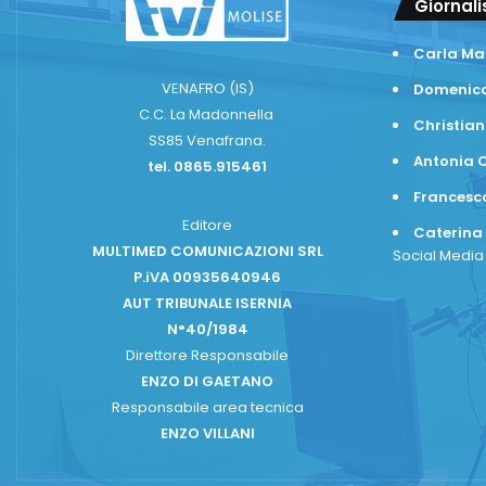
Giornali
Carla Ma
VENAFRO (IS)
Domenico
C.C. La Madonnella
Christian
SS85 Venafrana.
Antonia C
tel. 0865.915461
Frances
Editore
Caterina
MULTIMED COMUNICAZIONI SRL
Social Medi
P.iVA 00935640946
AUT TRIBUNALE ISERNIA
N°40/1984
Direttore Responsabile
ENZO DI GAETANO
Responsabile area tecnica
ENZO VILLANI