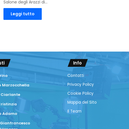
Salone degli Arazzi di…
Leggi tutto
sti
Info
rino
Contatti
Privacy Policy
 Marzocchella
Cookie Policy
 Ciarlante
Mappa del Sito
ristinzio
Il Team
co Adamo
 Gianfrancesco