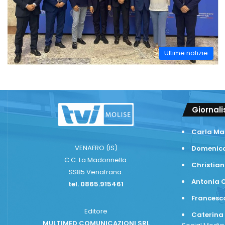
Ultime notizie
Giornali
Carla Ma
VENAFRO (IS)
Domenico
C.C. La Madonnella
Christian
SS85 Venafrana.
Antonia C
tel. 0865.915461
Frances
Editore
Caterina
MULTIMED COMUNICAZIONI SRL