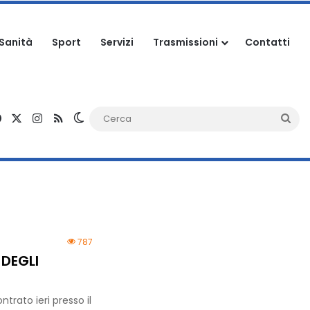
Sanità
Sport
Servizi
Trasmissioni
Contatti
Facebook
X
Instagram
RSS
Cambia aspetto
Ce
787
 DEGLI
ntrato ieri presso il