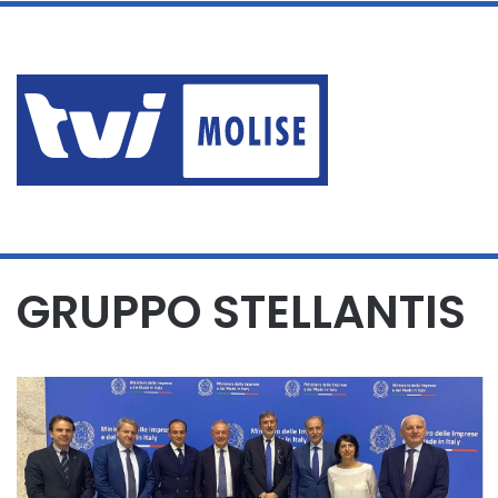
sabato, Agosto 8 2026
ERA AI DOMICILIARI MA PA
Ultime News
Home
/
GRUPPO STELLANTIS
GRUPPO STELLANTIS