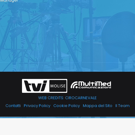
a Manager
WEB CREDITS: CIROCARNEVALE
Contatti
Privacy Policy
Cookie Policy
Mappa del Sito
Il Team