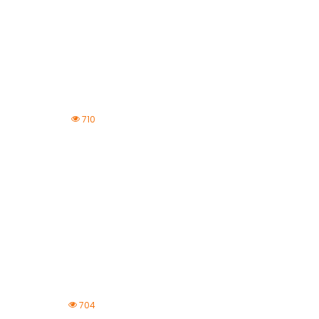
710
704