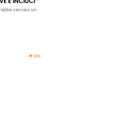
E E INCIUCI”
rrebbe cercare un
689