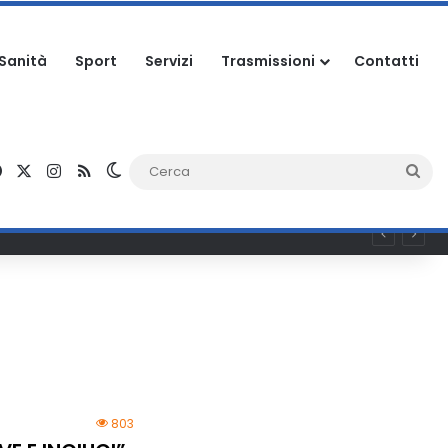
Sanità
Sport
Servizi
Trasmissioni
Contatti
Facebook
X
Instagram
RSS
Cambia aspetto
Ce
803