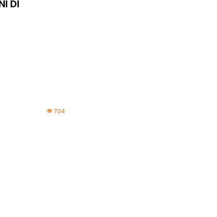
I DI
704