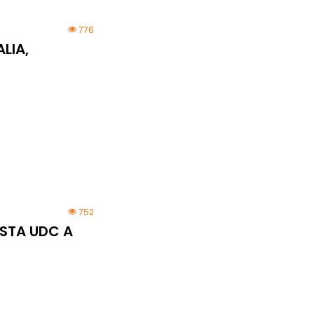
776
LIA,
752
ISTA UDC A