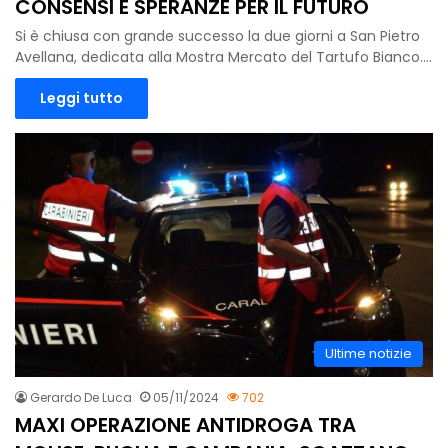
CONSENSI E SPERANZE PER IL FUTURO
Si è chiusa con grande successo la due giorni a San Pietro
Avellana, dedicata alla Mostra Mercato del Tartufo Bianco.…
Leggi tutto
Ultime notizie
Gerardo De Luca
05/11/2024
702
MAXI OPERAZIONE ANTIDROGA TRA