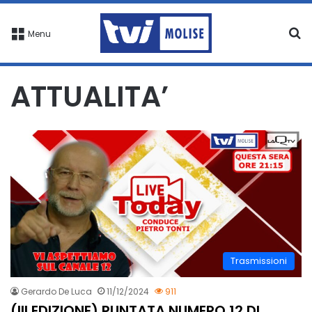
C
Menu
ATTUALITA’
Trasmissioni
Gerardo De Luca
11/12/2024
911
(III EDIZIONE) PUNTATA NUMERO 12 DI