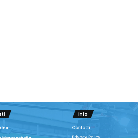
sti
Info
rino
Contatti
Privacy Policy
 Marzocchella