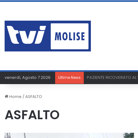
venerdì, Agosto 7 2026
ERA AI DOMICILIARI MA P
Ultime News
Home
/
ASFALTO
ASFALTO