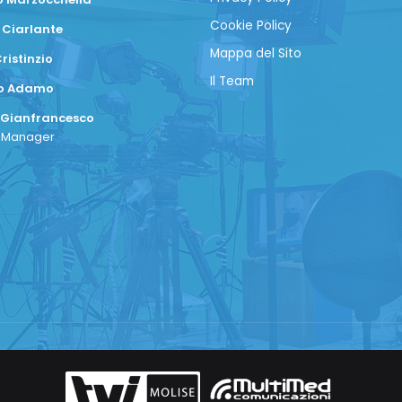
Cookie Policy
 Ciarlante
Mappa del Sito
ristinzio
Il Team
co Adamo
 Gianfrancesco
a Manager