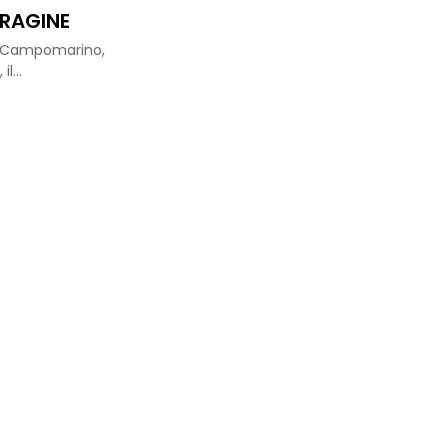
ORAGINE
 e Campomarino,
 il…