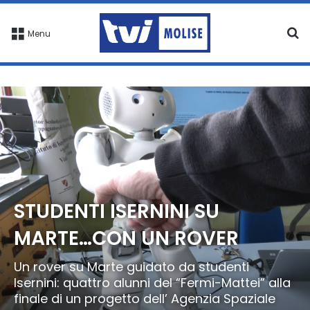
C
Menu
STUDENTI ISERNINI SU
MARTE…CON UN ROVER
Un rover su Marte guidato da studenti
Isernini: quattro alunni del “Fermi-Mattei” alla
finale di un progetto dell’ Agenzia Spaziale