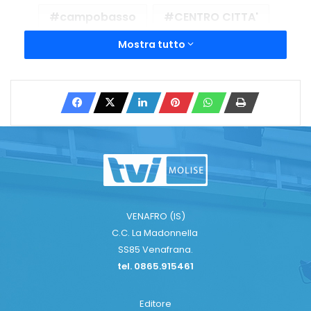
campobasso
CENTRO CITTA'
Mostra tutto
CINGHIALE
MONTE GRAPPA
SPARI
Copy URL
VENAFRO (IS)
C.C. La Madonnella
SS85 Venafrana.
tel. 0865.915461
Editore