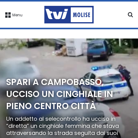
C
Menu
SPARI A CAMPOBASSO,
UCCISO UN CINGHIALE IN
PIENO CENTRO CITTÀ
Un addetto al selecontrollo ha ucciso in
“diretta” un cinghiale femmina che stava
attraversando la strada seguita dai suoi