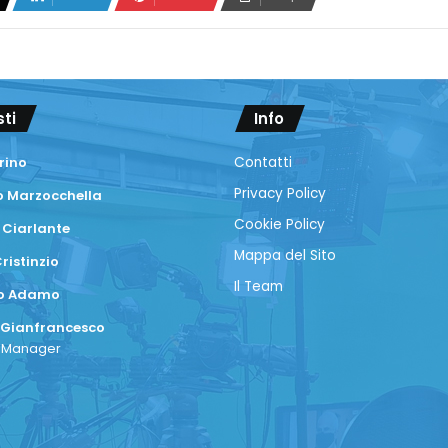
sti
Info
rino
Contatti
Privacy Policy
 Marzocchella
Cookie Policy
 Ciarlante
Mappa del Sito
ristinzio
Il Team
co Adamo
 Gianfrancesco
a Manager