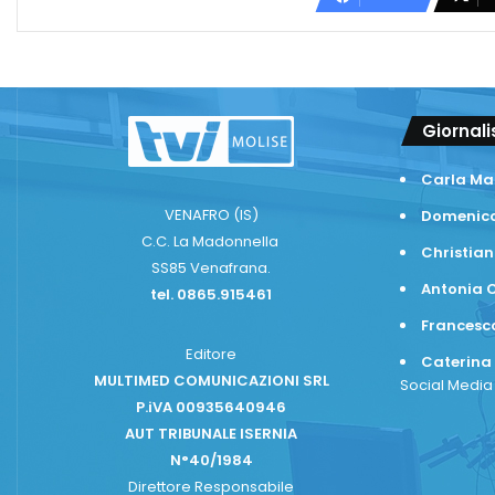
Giornali
Carla Ma
VENAFRO (IS)
Domenico
C.C. La Madonnella
Christian
SS85 Venafrana.
Antonia C
tel. 0865.915461
Frances
Editore
Caterina
MULTIMED COMUNICAZIONI SRL
Social Medi
P.iVA 00935640946
AUT TRIBUNALE ISERNIA
N°40/1984
Direttore Responsabile