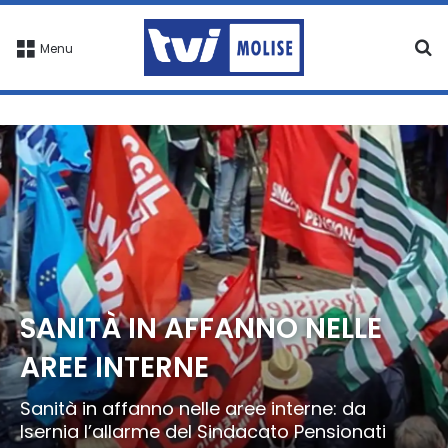
C
Menu
SANITÀ IN AFFANNO NELLE
AREE INTERNE
Sanità in affanno nelle aree interne: da
Isernia l’allarme del Sindacato Pensionati