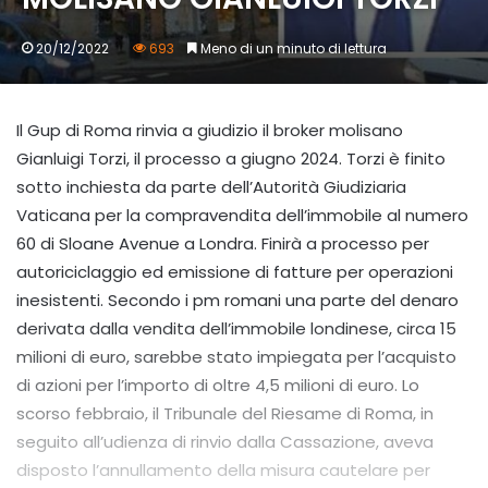
20/12/2022
693
Meno di un minuto di lettura
Il Gup di Roma rinvia a giudizio il broker molisano
Gianluigi Torzi, il processo a giugno 2024. Torzi è finito
sotto inchiesta da parte dell’Autorità Giudiziaria
Vaticana per la compravendita dell’immobile al numero
60 di Sloane Avenue a Londra. Finirà a processo per
autoriciclaggio ed emissione di fatture per operazioni
inesistenti. Secondo i pm romani una parte del denaro
derivata dalla vendita dell’immobile londinese, circa 15
milioni di euro, sarebbe stato impiegata per l’acquisto
di azioni per l’importo di oltre 4,5 milioni di euro. Lo
scorso febbraio, il Tribunale del Riesame di Roma, in
seguito all’udienza di rinvio dalla Cassazione, aveva
disposto l’annullamento della misura cautelare per