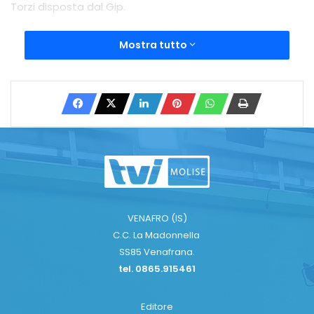
Torzi disposta dal Gip.
Mostra tutto
GIANLUIGI TORZI
GUP
RICICLAGGIO
TINVIO A GIUDIZIO
TRIBUNALE
Copy URL
VENAFRO (IS)
C.C. La Madonnella
SS85 Venafrana.
tel. 0865.915461
Editore