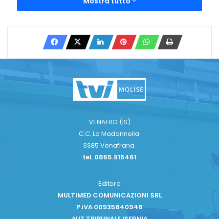
Mostra tutto
VENAFRO (IS)
C.C. La Madonnella
SS85 Venafrana.
tel. 0865.915461
Editore
MULTIMED COMUNICAZIONI SRL
P.iVA 00935640946
AUT TRIBUNALE ISERNIA