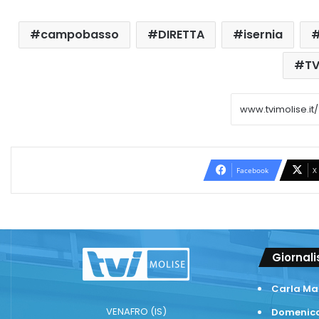
campobasso
DIRETTA
isernia
T
Facebook
X
Giornali
Carla Ma
VENAFRO (IS)
Domenico