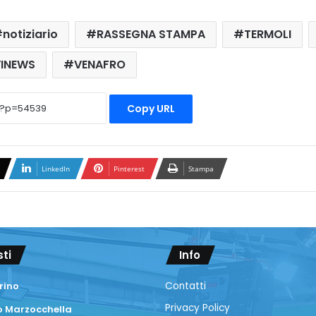
notiziario
RASSEGNA STAMPA
TERMOLI
VINEWS
VENAFRO
Copy URL
LinkedIn
Pinterest
Stampa
sti
Info
rino
Contatti
Privacy Policy
 Marzocchella