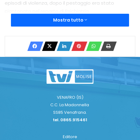
episodi di violenza, dopo il pestaggio era stato
piantonato nel reparto di Psichiatria.
Mostra tutto
Copy URL
VENAFRO (IS)
C.C. La Madonnella
SS85 Venafrana.
tel. 0865.915461
Editore