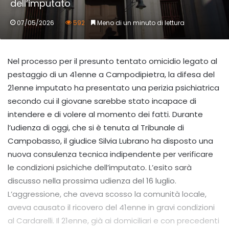
dell’imputato
07/05/2026
592
Meno di un minuto di lettura
Nel processo per il presunto tentato omicidio legato al
pestaggio di un 41enne a Campodipietra, la difesa del
21enne imputato ha presentato una perizia psichiatrica
secondo cui il giovane sarebbe stato incapace di
intendere e di volere al momento dei fatti. Durante
l’udienza di oggi, che si è tenuta al Tribunale di
Campobasso, il giudice Silvia Lubrano ha disposto una
nuova consulenza tecnica indipendente per verificare
le condizioni psichiche dell’imputato. L’esito sarà
discusso nella prossima udienza del 16 luglio.
L’aggressione, che aveva scosso la comunità locale,
aveva causato il ricovero del 41enne in gravi condizioni
al Cardarelli. Il 21enne, già ai domiciliari e con precedenti