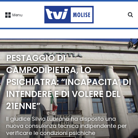
C
Menu
PESTAGGIO DI
CAMPODIPIETRA, LO
PSICHIATRA: “INCAPACITA’ DI
INTENDERE E DI VOLERE DEL
21ENNE”
Il giudice Silvia Lubrano ha disposto una
nuova consulenza tecnica indipendente per
verificare le condizioni psichiche