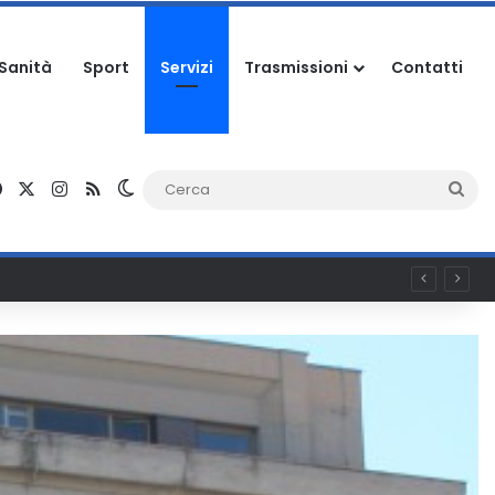
Sanità
Sport
Servizi
Trasmissioni
Contatti
Facebook
X
Instagram
RSS
Cambia aspetto
Ce