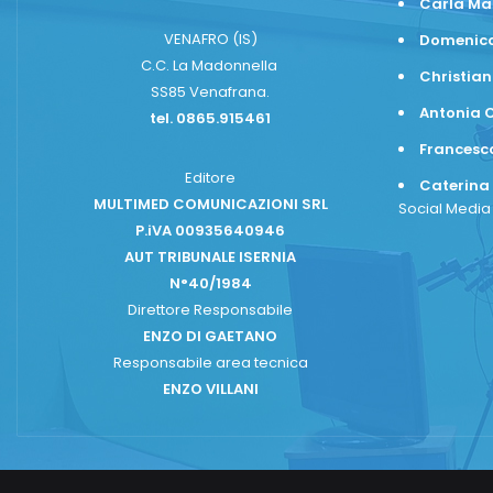
Carla Ma
VENAFRO (IS)
Domenico
C.C. La Madonnella
Christian
SS85 Venafrana.
Antonia C
tel. 0865.915461
Frances
Editore
Caterina
MULTIMED COMUNICAZIONI SRL
Social Medi
P.iVA 00935640946
AUT TRIBUNALE ISERNIA
N°40/1984
Direttore Responsabile
ENZO DI GAETANO
Responsabile area tecnica
ENZO VILLANI