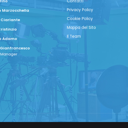
rino
Contatti
Privacy Policy
 Marzocchella
Cookie Policy
 Ciarlante
Mappa del Sito
ristinzio
Il Team
co Adamo
 Gianfrancesco
a Manager