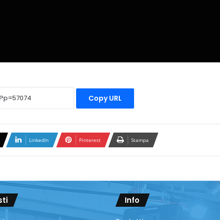
Copy URL
LinkedIn
Pinterest
Stampa
sti
Info