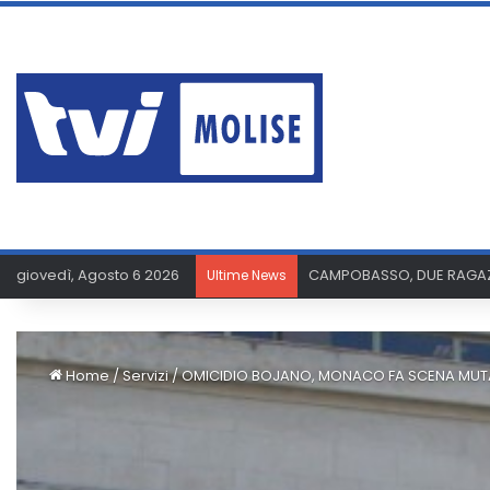
giovedì, Agosto 6 2026
CAMPOBASSO, DUE RAGAZZ
Ultime News
Home
/
Servizi
/
OMICIDIO BOJANO, MONACO FA SCENA MUTA