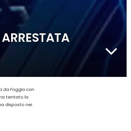
, ARRESTATA
ta da Foggia con
ha tentato la
ha disposto nei