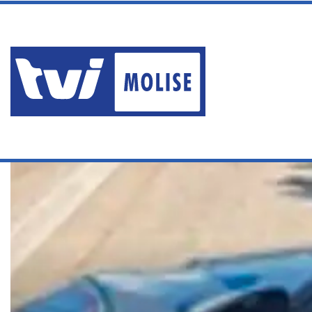
sabato, Agosto 8 2026
TRAGEDIA DI MARCINELLE, 
Ultime News
Home
/
Ultime notizie
/
NASCONDEVA DROGA NELLE PARTI INT