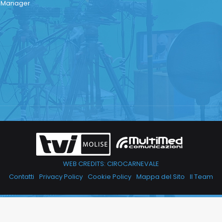
a Manager
WEB CREDITS: CIROCARNEVALE
Contatti
Privacy Policy
Cookie Policy
Mappa del Sito
Il Team