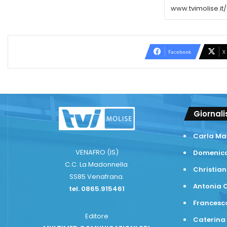
Facebook
X
Giornali
Carla Ma
VENAFRO (IS)
Domenico
C.C. La Madonnella
Christian
SS85 Venafrana.
Antonia C
tel. 0865.915461
Frances
Editore
Caterina