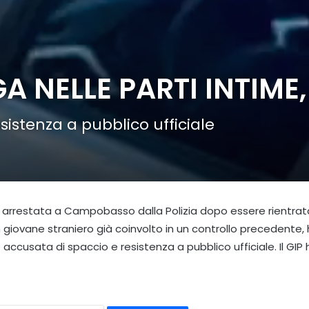
NELLE PARTI INTIME
istenza a pubblico ufficiale
a arrestata a Campobasso dalla Polizia dopo essere rientra
 giovane straniero già coinvolto in un controllo precedente, 
accusata di spaccio e resistenza a pubblico ufficiale. Il GIP 