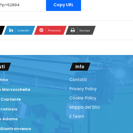
Copy URL
LinkedIn
Pinterest
Stampa
sti
Info
rino
Contatti
Privacy Policy
 Marzocchella
Cookie Policy
 Ciarlante
Mappa del Sito
ristinzio
Il Team
co Adamo
 Gianfrancesco