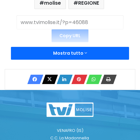
molise
REGIONE
Copy URL
Mostra tutto
VENAFRO (IS)
C.C. La Madonnella