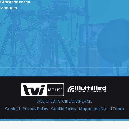
 Gianfrancesco
a Manager
WEB CREDITS: CIROCARNEVALE
Contatti
Privacy Policy
Cookie Policy
Mappa del Sito
Il Team