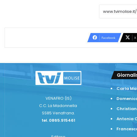
Facebook
X
Giornali
Carla Ma
VENAFRO (IS)
Domenico
C.C. La Madonnella
Christian
SS85 Venafrana.
Antonia C
tel. 0865.915461
Frances
Editore