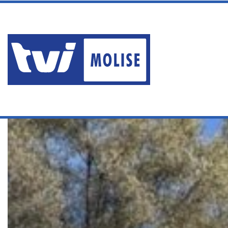
sabato, Agosto 8 2026
PAZIENTE RICOVERATO AL V
Ultime News
Home
/
Servizi
/
ISERNIA, INAUGURATA LA STRADA PER LO STA