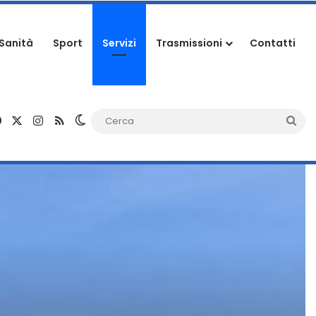
Sanità
Sport
Servizi
Trasmissioni
Contatti
Facebook
X
Instagram
RSS
Cambia aspetto
Ce