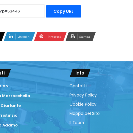
Copy URL
LinkedIn
Pinterest
Stampa
sti
Info
rino
Contatti
Privacy Policy
 Marzocchella
Cookie Policy
 Ciarlante
Mappa del Sito
ristinzio
Il Team
co Adamo